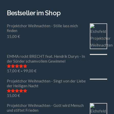
Bestseller im Shop
Projektchor Weihnachten - Stille lass mich
finden
15,00
€
EMMA rockt BRECHT feat. Hendrik Duryn - In
der Sünder schamvollem Gewimmel
17,00
€
–
99,00
€
Bewertet mit
5.00
von 5
Projektchor Weihnachten - Singt von der Liebe
der Heiligen Nacht
15,00
€
Bewertet mit
5.00
von 5
Projektchor Weihnachten - Gott wird Mensch
und stiftet Frieden