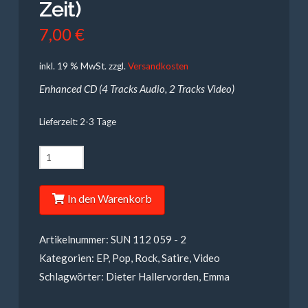
Zeit)
7,00
€
inkl. 19 % MwSt.
zzgl.
Versandkosten
Enhanced CD (4 Tracks Audio, 2 Tracks Video)
Lieferzeit: 2-3 Tage
Dieter
Hallervorden
-
In den Warenkorb
Ihr
macht
Artikelnummer:
SUN 112 059 - 2
mir
Kategorien:
EP
,
Pop
,
Rock
,
Satire
,
Video
Mut
Schlagwörter:
Dieter Hallervorden
,
Emma
(in
dieser