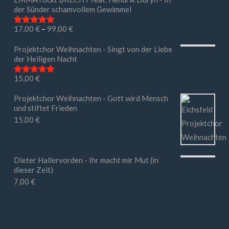
der Sünder schamvollem Gewimmel
17,00
€
–
99,00
€
Bewertet mit
5.00
von 5
Projektchor Weihnachten - Singt von der Liebe
der Heiligen Nacht
15,00
€
Bewertet mit
5.00
von 5
Projektchor Weihnachten - Gott wird Mensch
und stiftet Frieden
15,00
€
Dieter Hallervorden - Ihr macht mir Mut (in
dieser Zeit)
7,00
€