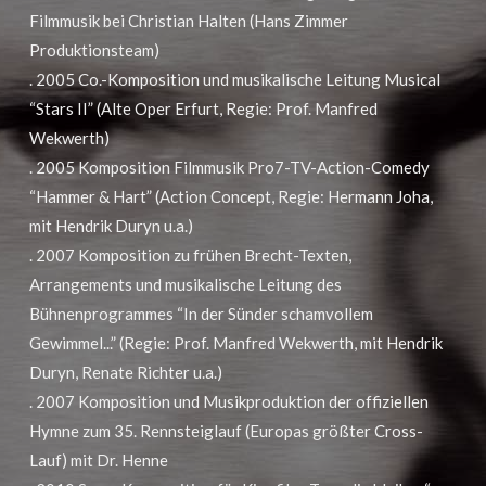
Filmmusik bei Christian Halten (Hans Zimmer
Produktionsteam)
. 2005 Co.-Komposition und musikalische Leitung Musical
“Stars II” (Alte Oper Erfurt, Regie: Prof. Manfred
Wekwerth)
. 2005 Komposition Filmmusik Pro7-TV-Action-Comedy
“Hammer & Hart” (Action Concept, Regie: Hermann Joha,
mit Hendrik Duryn u.a.)
. 2007 Komposition zu frühen Brecht-Texten,
Arrangements und musikalische Leitung des
Bühnenprogrammes “In der Sünder schamvollem
Gewimmel...” (Regie: Prof. Manfred Wekwerth, mit Hendrik
Duryn, Renate Richter u.a.)
. 2007 Komposition und Musikproduktion der offiziellen
Hymne zum 35. Rennsteiglauf (Europas größter Cross-
Lauf) mit Dr. Henne