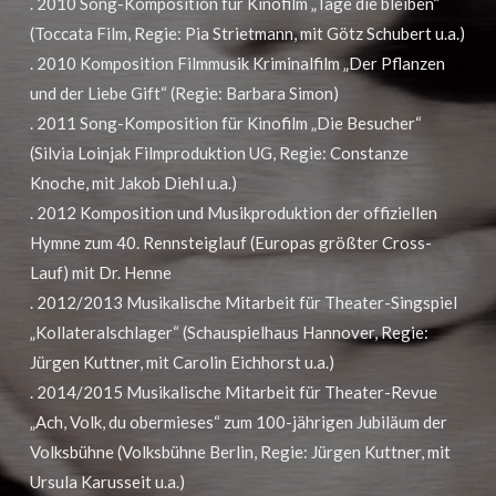
. 2010 Song-Komposition für Kinofilm „Tage die bleiben“
(Toccata Film, Regie: Pia Strietmann, mit Götz Schubert u.a.)
. 2010 Komposition Filmmusik Kriminalfilm „Der Pflanzen
und der Liebe Gift“ (Regie: Barbara Simon)
. 2011 Song-Komposition für Kinofilm „Die Besucher“
(Silvia Loinjak Filmproduktion UG, Regie: Constanze
Knoche, mit Jakob Diehl u.a.)
. 2012 Komposition und Musikproduktion der offiziellen
Hymne zum 40. Rennsteiglauf (Europas größter Cross-
Lauf) mit Dr. Henne
. 2012/2013 Musikalische Mitarbeit für Theater-Singspiel
„Kollateralschlager“ (Schauspielhaus Hannover, Regie:
Jürgen Kuttner, mit Carolin Eichhorst u.a.)
. 2014/2015 Musikalische Mitarbeit für Theater-Revue
„Ach, Volk, du obermieses“ zum 100-jährigen Jubiläum der
Volksbühne (Volksbühne Berlin, Regie: Jürgen Kuttner, mit
Ursula Karusseit u.a.)