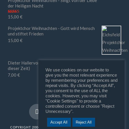
Projektchor Weihnachten - Singt von der Liebe
der Heiligen Nacht
15,00
€
Bewertet mit
5.00
von 5
Projektchor Weihnachten - Gott wird Mensch
und stiftet Frieden
15,00
€
Dieter Hallervorden - Ihr macht mir Mut (in
dieser Zeit)
We use cookies on our website to
7,00
€
give you the most relevant experience
by remembering your preferences and
repeat visits. By clicking “Accept All”,
you consent to the use of ALL the
cookies. However, you may visit
"Cookie Settings" to provide a
controlled consent or choose "Reject
Unnecessary".
Accept All
Reject All
COPYRIGHT 2004 - 2025
SUNROCK
///
MATTHIAS MÜLLER | FILM