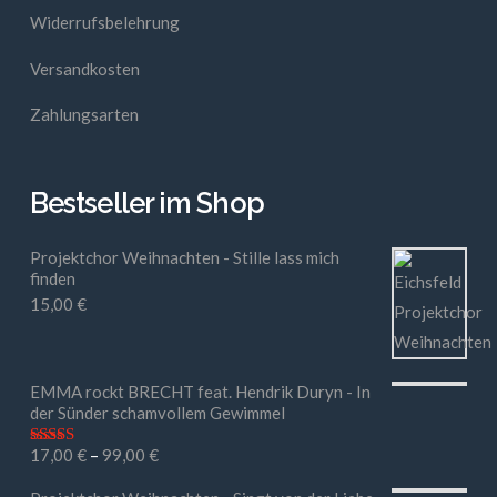
Widerrufsbelehrung
Versandkosten
Zahlungsarten
Bestseller im Shop
Projektchor Weihnachten - Stille lass mich
finden
15,00
€
EMMA rockt BRECHT feat. Hendrik Duryn - In
der Sünder schamvollem Gewimmel
17,00
€
–
99,00
€
Bewertet mit
5.00
von 5