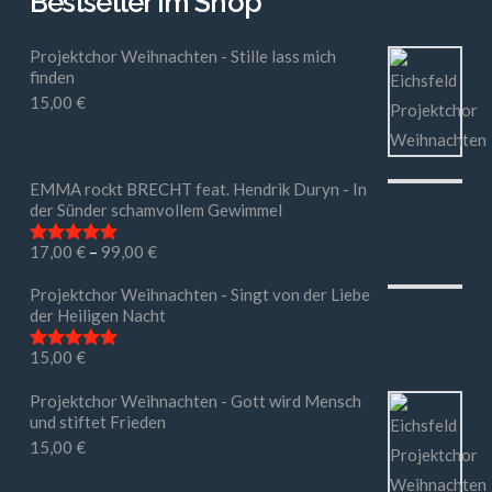
Bestseller im Shop
Projektchor Weihnachten - Stille lass mich
finden
15,00
€
EMMA rockt BRECHT feat. Hendrik Duryn - In
der Sünder schamvollem Gewimmel
17,00
€
–
99,00
€
Bewertet mit
5.00
von 5
Projektchor Weihnachten - Singt von der Liebe
der Heiligen Nacht
15,00
€
Bewertet mit
5.00
von 5
Projektchor Weihnachten - Gott wird Mensch
und stiftet Frieden
15,00
€