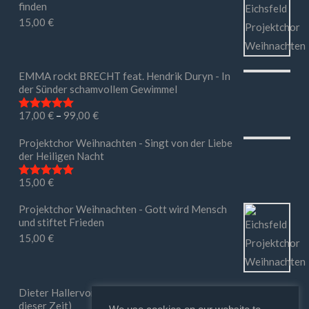
finden
15,00
€
EMMA rockt BRECHT feat. Hendrik Duryn - In
der Sünder schamvollem Gewimmel
17,00
€
–
99,00
€
Bewertet mit
5.00
von 5
Projektchor Weihnachten - Singt von der Liebe
der Heiligen Nacht
15,00
€
Bewertet mit
5.00
von 5
Projektchor Weihnachten - Gott wird Mensch
und stiftet Frieden
15,00
€
Dieter Hallervorden - Ihr macht mir Mut (in
dieser Zeit)