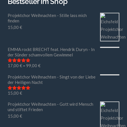
Bestseller im Shop
Projektchor Weihnachten - Stille lass mich
finden
15,00
€
EMMA rockt BRECHT feat. Hendrik Duryn - In
der Sünder schamvollem Gewimmel
17,00
€
–
99,00
€
Bewertet mit
5.00
von 5
Projektchor Weihnachten - Singt von der Liebe
der Heiligen Nacht
15,00
€
Bewertet mit
5.00
von 5
Projektchor Weihnachten - Gott wird Mensch
und stiftet Frieden
15,00
€