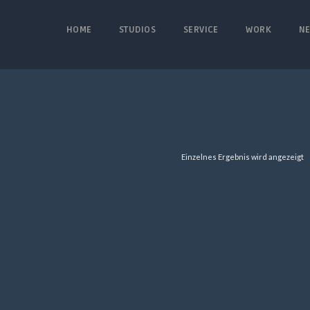
HOME
STUDIOS
SERVICE
WORK
N
Einzelnes Ergebnis wird angezeigt