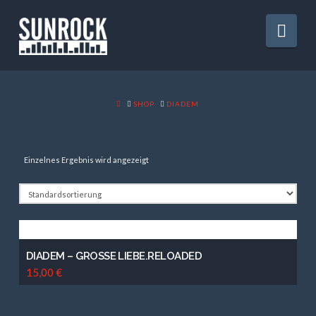
Nav
HOME
SHOP
DIADEM
Einzelnes Ergebnis wird angezeigt
DIADEM – GROSSE LIEBE.RELOADED
15,00
€