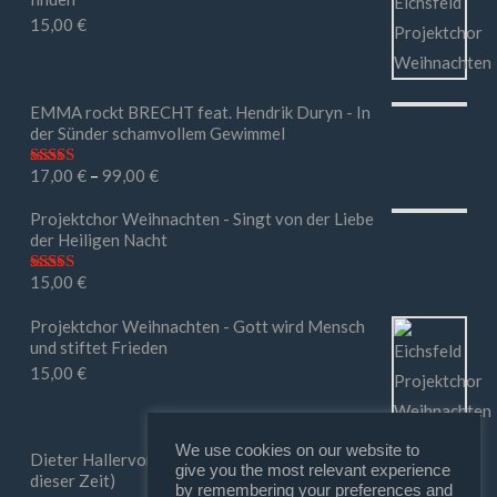
15,00
€
EMMA rockt BRECHT feat. Hendrik Duryn - In
der Sünder schamvollem Gewimmel
17,00
€
–
99,00
€
Bewertet mit
5.00
von 5
Projektchor Weihnachten - Singt von der Liebe
der Heiligen Nacht
15,00
€
Bewertet mit
5.00
von 5
Projektchor Weihnachten - Gott wird Mensch
und stiftet Frieden
15,00
€
We use cookies on our website to
Dieter Hallervorden - Ihr macht mir Mut (in
give you the most relevant experience
dieser Zeit)
by remembering your preferences and