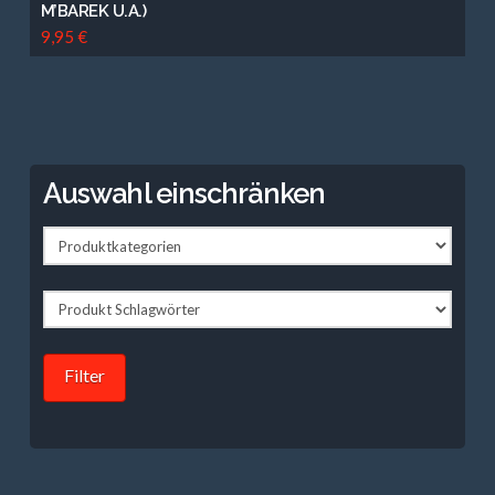
M’BAREK U.A.)
9,95
€
Auswahl einschränken
Filter