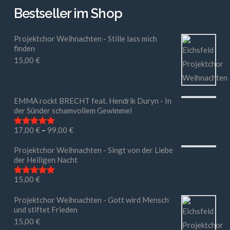
Bestseller im Shop
Projektchor Weihnachten - Stille lass mich
finden
15,00
€
EMMA rockt BRECHT feat. Hendrik Duryn - In
der Sünder schamvollem Gewimmel
17,00
€
–
99,00
€
Bewertet mit
5.00
von 5
Projektchor Weihnachten - Singt von der Liebe
der Heiligen Nacht
15,00
€
Bewertet mit
5.00
von 5
Projektchor Weihnachten - Gott wird Mensch
und stiftet Frieden
15,00
€