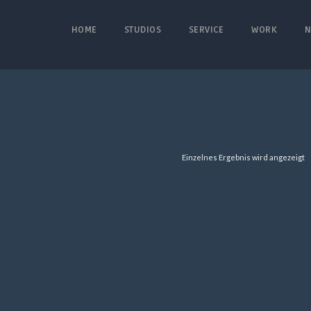
HOME
STUDIOS
SERVICE
WORK
N
Einzelnes Ergebnis wird angezeigt