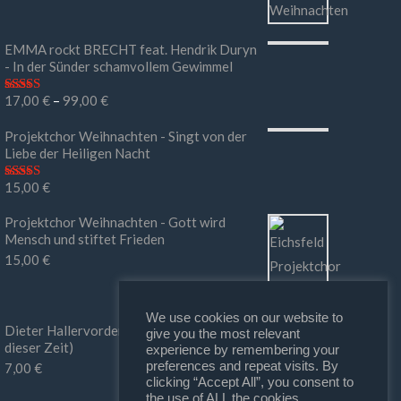
EMMA rockt BRECHT feat. Hendrik Duryn
- In der Sünder schamvollem Gewimmel
17,00
€
–
99,00
€
Bewertet mit
5.00
von 5
Projektchor Weihnachten - Singt von der
Liebe der Heiligen Nacht
15,00
€
Bewertet mit
5.00
von 5
Projektchor Weihnachten - Gott wird
Mensch und stiftet Frieden
15,00
€
We use cookies on our website to
Dieter Hallervorden - Ihr macht mir Mut (in
give you the most relevant
dieser Zeit)
experience by remembering your
preferences and repeat visits. By
7,00
€
clicking “Accept All”, you consent to
the use of ALL the cookies.