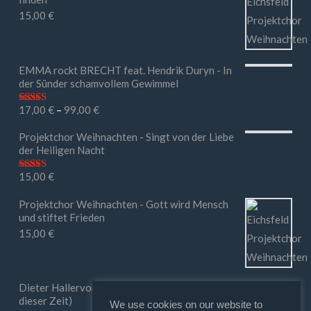
15,00
€
EMMA rockt BRECHT feat. Hendrik Duryn - In
der Sünder schamvollem Gewimmel
17,00
€
–
99,00
€
Bewertet mit
5.00
von 5
Projektchor Weihnachten - Singt von der Liebe
der Heiligen Nacht
15,00
€
Bewertet mit
5.00
von 5
Projektchor Weihnachten - Gott wird Mensch
und stiftet Frieden
15,00
€
Dieter Hallervorden - Ihr macht mir Mut (in
dieser Zeit)
We use cookies on our website to