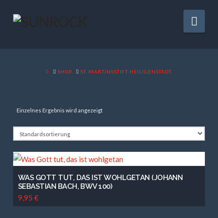
Nav
HOME
SHOP
ST. MARTINSSTIFT HEILIGENSTADT
Einzelnes Ergebnis wird angezeigt
WAS GOTT TUT, DAS IST WOHLGETAN (JOHANN
SEBASTIAN BACH, BWV 100)
9,95
€