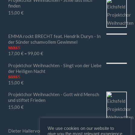
finden
15,00
€
EMMA rockt BRECHT feat. Hendrik Duryn - In
der Sünder schamvollem Gewimmel
17,00
€
–
99,00
€
Bewertet mit
5.00
von 5
Projektchor Weihnachten - Singt von der Liebe
der Heiligen Nacht
15,00
€
Bewertet mit
5.00
von 5
Projektchor Weihnachten - Gott wird Mensch
und stiftet Frieden
15,00
€
We use cookies on our website to
Dieter Hallervorden - Ihr macht mir Mut (in
give you the most relevant experience