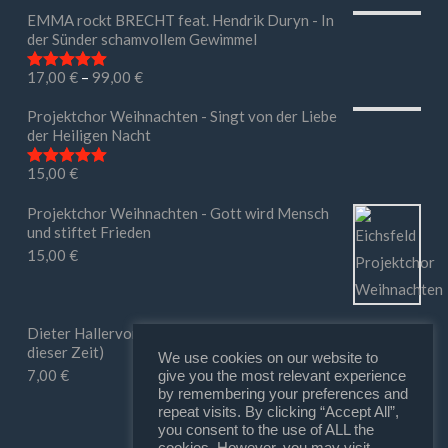
EMMA rockt BRECHT feat. Hendrik Duryn - In
der Sünder schamvollem Gewimmel
17,00
€
–
99,00
€
Bewertet mit
5.00
von 5
Projektchor Weihnachten - Singt von der Liebe
der Heiligen Nacht
15,00
€
Bewertet mit
5.00
von 5
Projektchor Weihnachten - Gott wird Mensch
und stiftet Frieden
15,00
€
Dieter Hallervorden - Ihr macht mir Mut (in
dieser Zeit)
We use cookies on our website to
7,00
€
give you the most relevant experience
by remembering your preferences and
repeat visits. By clicking “Accept All”,
you consent to the use of ALL the