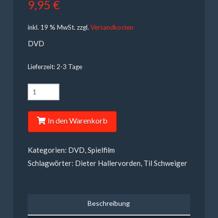
9,95
€
inkl. 19 % MwSt.
zzgl.
Versandkosten
DVD
Lieferzeit: 2-3 Tage
Honig
im
Kopf
In den Warenkorb
(mit
Dieter
Kategorien:
DVD
,
Spielfilm
Hallervorden,
Schlagwörter:
Dieter Hallervorden
,
Til Schweiger
Til
Schweiger
u.a.)
Beschreibung
Menge