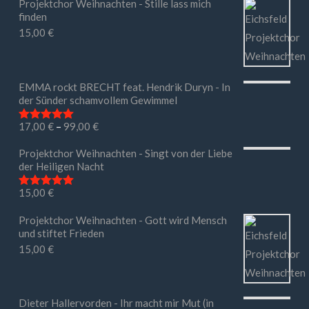
Projektchor Weihnachten - Stille lass mich
finden
15,00
€
EMMA rockt BRECHT feat. Hendrik Duryn - In
der Sünder schamvollem Gewimmel
17,00
€
–
99,00
€
Bewertet mit
5.00
von 5
Projektchor Weihnachten - Singt von der Liebe
der Heiligen Nacht
15,00
€
Bewertet mit
5.00
von 5
Projektchor Weihnachten - Gott wird Mensch
und stiftet Frieden
15,00
€
Dieter Hallervorden - Ihr macht mir Mut (in