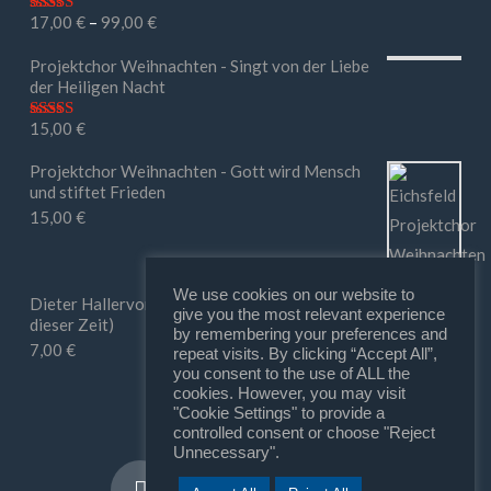
17,00
€
–
99,00
€
Bewertet mit
5.00
von 5
Projektchor Weihnachten - Singt von der Liebe
der Heiligen Nacht
15,00
€
Bewertet mit
5.00
von 5
Projektchor Weihnachten - Gott wird Mensch
und stiftet Frieden
15,00
€
We use cookies on our website to
Dieter Hallervorden - Ihr macht mir Mut (in
give you the most relevant experience
dieser Zeit)
by remembering your preferences and
7,00
€
repeat visits. By clicking “Accept All”,
you consent to the use of ALL the
cookies. However, you may visit
"Cookie Settings" to provide a
controlled consent or choose "Reject
Unnecessary".