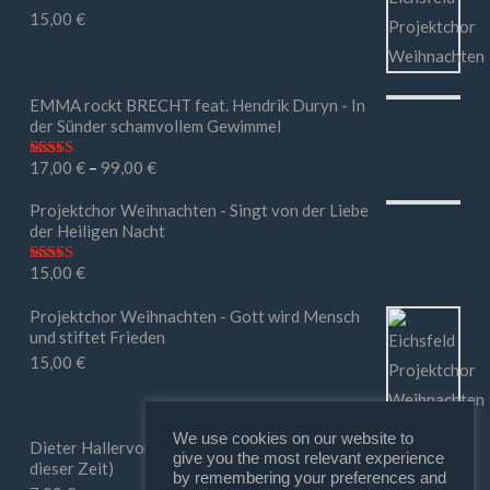
15,00
€
EMMA rockt BRECHT feat. Hendrik Duryn - In
der Sünder schamvollem Gewimmel
17,00
€
–
99,00
€
Bewertet mit
5.00
von 5
Projektchor Weihnachten - Singt von der Liebe
der Heiligen Nacht
15,00
€
Bewertet mit
5.00
von 5
Projektchor Weihnachten - Gott wird Mensch
und stiftet Frieden
15,00
€
We use cookies on our website to
Dieter Hallervorden - Ihr macht mir Mut (in
give you the most relevant experience
dieser Zeit)
by remembering your preferences and