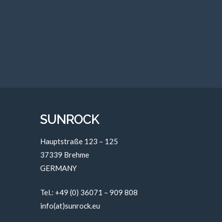
TITEL: Der Pflanzen und der Liebe Gifte (mit Chri
Damerau u.a.) REGIE: Barbara Simon MUSIK: Mat
PRODUKTIONSFIRMA: Simonfilm ERSCHEINUN
SUNROCK
Hauptstraße 123 – 125
37339 Brehme
GERMANY
Tel.: +49 (0) 36071 – 909 808
info(at)sunrock.eu