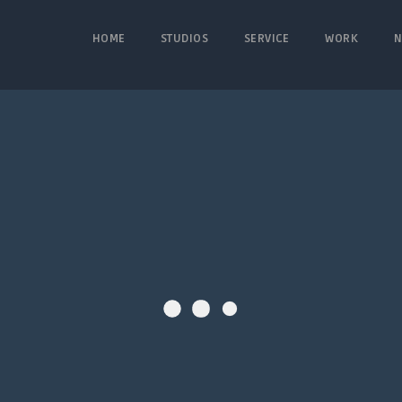
HOME
STUDIOS
SERVICE
WORK
N
u.v.a.) | Spielfilm GENRE:
king und Marion