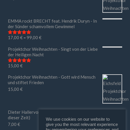
EMMA rockt BRECHT feat. Hendrik Duryn - In
der Sünder schamvollem Gewimmel
17,00
€
–
99,00
€
Bewertet mit
5.00
von 5
Projektchor Weihnachten - Singt von der Liebe
der Heiligen Nacht
15,00
€
Bewertet mit
5.00
von 5
Projektchor Weihnachten - Gott wird Mensch
und stiftet Frieden
15,00
€
Dieter Hallervorden - Ihr macht mir Mut (in
dieser Zeit)
We use cookies on our website to
7,00
€
give you the most relevant experience
by remembering your preferences and