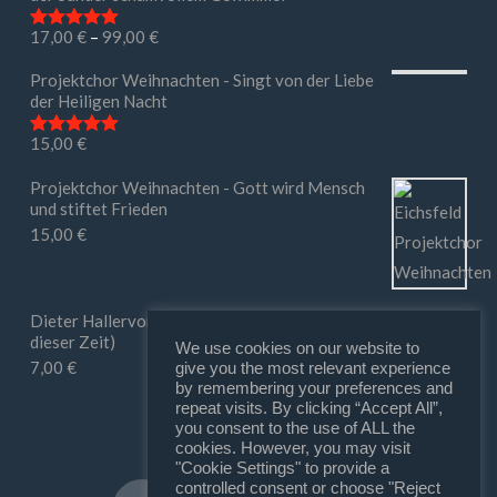
17,00
€
–
99,00
€
Bewertet mit
5.00
von 5
Projektchor Weihnachten - Singt von der Liebe
der Heiligen Nacht
15,00
€
Bewertet mit
5.00
von 5
Projektchor Weihnachten - Gott wird Mensch
und stiftet Frieden
15,00
€
Dieter Hallervorden - Ihr macht mir Mut (in
dieser Zeit)
We use cookies on our website to
7,00
€
give you the most relevant experience
by remembering your preferences and
repeat visits. By clicking “Accept All”,
you consent to the use of ALL the
cookies. However, you may visit
"Cookie Settings" to provide a
controlled consent or choose "Reject