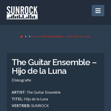
Nav
HOME
THE GUITAR ENSEMBLE – HIJO DE LA LUNA
The Guitar Ensemble –
Hijo de la Luna
Diskografie
ARTIST:
The Guitar Ensemble
TITEL:
Hijo de la Luna
VERTRIEB:
SUNROCK