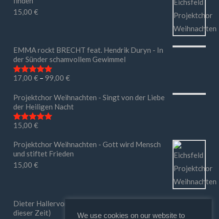
finden
15,00
€
EMMA rockt BRECHT feat. Hendrik Duryn - In
der Sünder schamvollem Gewimmel
17,00
€
–
99,00
€
Bewertet mit
5.00
von 5
Projektchor Weihnachten - Singt von der Liebe
der Heiligen Nacht
15,00
€
Bewertet mit
5.00
von 5
Projektchor Weihnachten - Gott wird Mensch
und stiftet Frieden
15,00
€
Dieter Hallervorden - Ihr macht mir Mut (in
dieser Zeit)
We use cookies on our website to