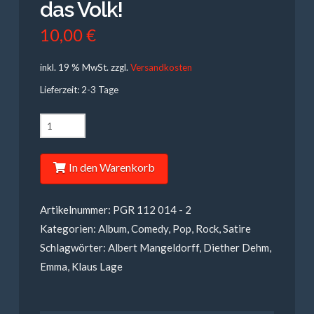
das Volk!
10,00
€
inkl. 19 % MwSt.
zzgl.
Versandkosten
Lieferzeit: 2-3 Tage
Die
Alten
Böcke,
In den Warenkorb
Diether
Dehm
Artikelnummer:
PGR 112 014 - 2
u.a.
Kategorien:
Album
,
Comedy
,
Pop
,
Rock
,
Satire
-
Schlagwörter:
Albert Mangeldorff
,
Diether Dehm
,
Hier
Emma
,
Klaus Lage
singt
das
Volk!