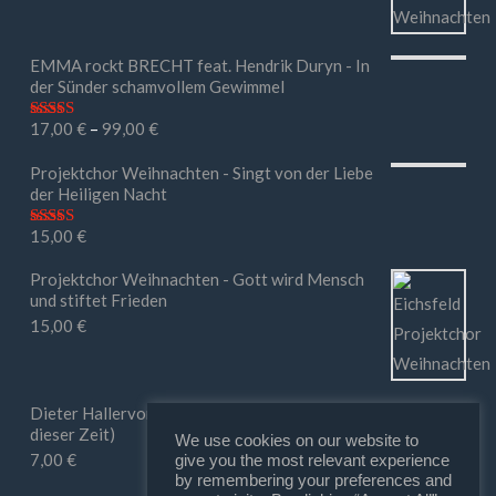
EMMA rockt BRECHT feat. Hendrik Duryn - In
der Sünder schamvollem Gewimmel
17,00
€
–
99,00
€
Bewertet mit
5.00
von 5
Projektchor Weihnachten - Singt von der Liebe
der Heiligen Nacht
15,00
€
Bewertet mit
5.00
von 5
Projektchor Weihnachten - Gott wird Mensch
und stiftet Frieden
15,00
€
Dieter Hallervorden - Ihr macht mir Mut (in
dieser Zeit)
We use cookies on our website to
7,00
€
give you the most relevant experience
by remembering your preferences and