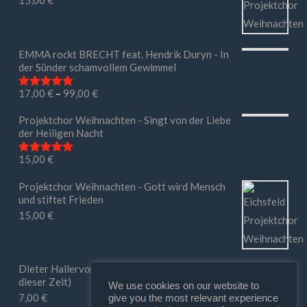
15,00
€
EMMA rockt BRECHT feat. Hendrik Duryn - In
der Sünder schamvollem Gewimmel
17,00
€
–
99,00
€
Bewertet mit
5.00
von 5
Projektchor Weihnachten - Singt von der Liebe
der Heiligen Nacht
15,00
€
Bewertet mit
5.00
von 5
Projektchor Weihnachten - Gott wird Mensch
und stiftet Frieden
15,00
€
Dieter Hallervorden - Ihr macht mir Mut (in
dieser Zeit)
We use cookies on our website to
7,00
€
give you the most relevant experience