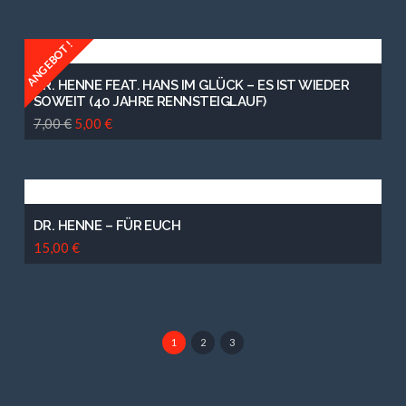
ANGEBOT!
DR. HENNE FEAT. HANS IM GLÜCK – ES IST WIEDER
SOWEIT (40 JAHRE RENNSTEIGLAUF)
7,00
€
5,00
€
DR. HENNE – FÜR EUCH
15,00
€
1
2
3