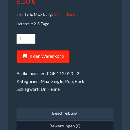
6,50
€
inkl. 19 % MwSt.
zzgl.
Versandkosten
Lieferzeit: 2-3 Tage
Dr.
Henne
-
In den Warenkorb
Räuber
und
Artikelnummer:
PGR 112 023 - 2
Gendarm
Kategorien:
Maxi Single
,
Pop
,
Rock
Menge
Schlagwort:
Dr. Henne
Beschreibung
Bewertungen (0)