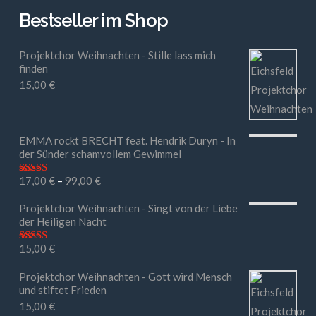
Bestseller im Shop
Projektchor Weihnachten - Stille lass mich
finden
15,00
€
EMMA rockt BRECHT feat. Hendrik Duryn - In
der Sünder schamvollem Gewimmel
17,00
€
–
99,00
€
Bewertet mit
5.00
von 5
Projektchor Weihnachten - Singt von der Liebe
der Heiligen Nacht
15,00
€
Bewertet mit
5.00
von 5
Projektchor Weihnachten - Gott wird Mensch
und stiftet Frieden
15,00
€