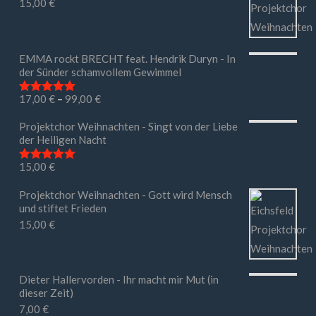
15,00
€
EMMA rockt BRECHT feat. Hendrik Duryn - In
der Sünder schamvollem Gewimmel
17,00
€
–
99,00
€
Bewertet mit
5.00
von 5
Projektchor Weihnachten - Singt von der Liebe
der Heiligen Nacht
15,00
€
Bewertet mit
5.00
von 5
Projektchor Weihnachten - Gott wird Mensch
und stiftet Frieden
15,00
€
Dieter Hallervorden - Ihr macht mir Mut (in
dieser Zeit)
7,00
€