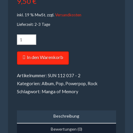
9,50
€
inkl. 19 % MwSt.
zzgl.
Versandkosten
Lieferzeit: 2-3 Tage
Manga
of
Memory
In den Warenkorb
-
Welten2
Artikelnummer:
SUN 112 037 - 2
Menge
Kategorien:
Album
,
Pop
,
Powerpop
,
Rock
Schlagwort:
Manga of Memory
Beschreibung
Bewertungen (0)