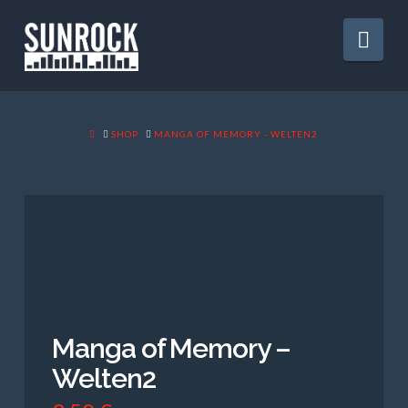
Nav
HOME
SHOP
MANGA OF MEMORY - WELTEN2
Manga of Memory –
Welten2