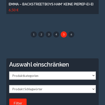
EMMA – BACKSTREETBOYS HAM‘ KEINE PIEPIEP-EI-EI
6,50
€
1
2
3
4
5
6
Auswahl einschränken
Filter