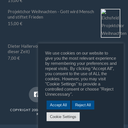
15,00
€
Bewertet mit
5.00
von 5
Projektchor Weihnachten - Gott wird Mensch
und stiftet Frieden
15,00
€
Dieter Hallervorden - Ihr macht mir Mut (in
dieser Zeit)
We use cookies on our website to
7,00
€
give you the most relevant experience
by remembering your preferences and
repeat visits. By clicking “Accept All”,
you consent to the use of ALL the
cookies. However, you may visit
"Cookie Settings" to provide a
controlled consent or choose "Reject
Unnecessary".
Accept All
Reject All
COPYRIGHT 2004 - 2025
SUNROCK
///
MATTHIAS MÜLLER | FILM
KOMPONIST | SOUND DESIGNER
Cookie Settings