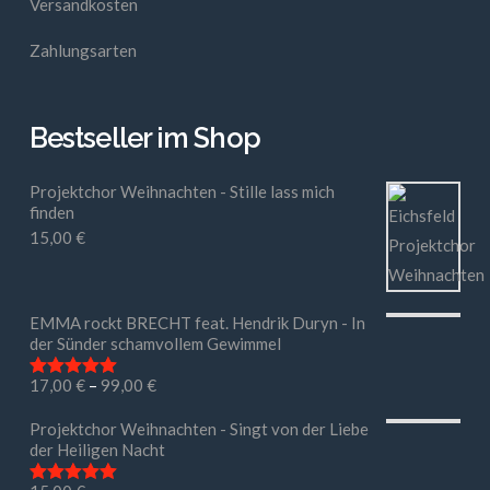
Versandkosten
Zahlungsarten
Bestseller im Shop
Projektchor Weihnachten - Stille lass mich
finden
15,00
€
EMMA rockt BRECHT feat. Hendrik Duryn - In
der Sünder schamvollem Gewimmel
17,00
€
–
99,00
€
Bewertet mit
5.00
von 5
Projektchor Weihnachten - Singt von der Liebe
der Heiligen Nacht