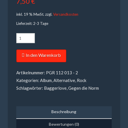
7,50
€
inkl. 19 % MwSt.
zzgl.
Versandkosten
Lieferzeit: 2-3 Tage
Gegen
die
Norm
In den Warenkorb
-
Falsche
Artikelnummer:
PGR 112 013 - 2
Götter
Kategorien:
Album
,
Alternative
,
Rock
Menge
Schlagwörter:
Baggerlove
,
Gegen die Norm
Beschreibung
Bewertungen (0)