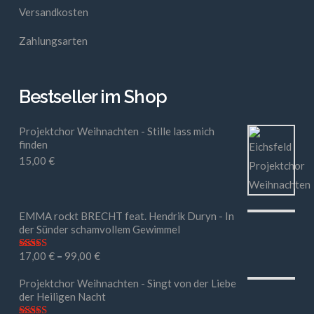
Versandkosten
Zahlungsarten
Bestseller im Shop
Projektchor Weihnachten - Stille lass mich
finden
15,00
€
EMMA rockt BRECHT feat. Hendrik Duryn - In
der Sünder schamvollem Gewimmel
17,00
€
–
99,00
€
Bewertet mit
5.00
von 5
Projektchor Weihnachten - Singt von der Liebe
der Heiligen Nacht