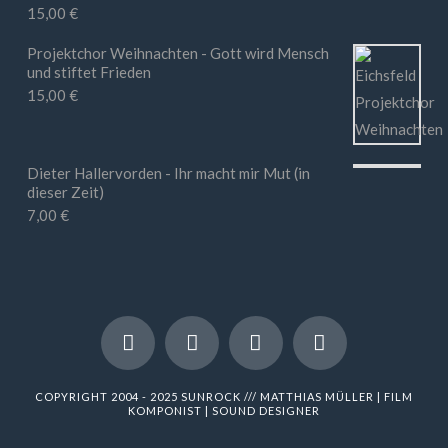
15,00
€
Bewertet mit
5.00
von 5
Projektchor Weihnachten - Gott wird Mensch
und stiftet Frieden
15,00
€
Dieter Hallervorden - Ihr macht mir Mut (in
dieser Zeit)
7,00
€
COPYRIGHT 2004 - 2025
SUNROCK
///
MATTHIAS MÜLLER | FILM
KOMPONIST | SOUND DESIGNER