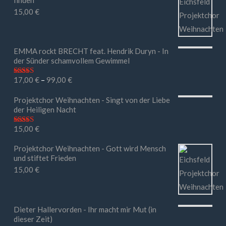
15,00
€
EMMA rockt BRECHT feat. Hendrik Duryn - In
der Sünder schamvollem Gewimmel
17,00
€
–
99,00
€
Bewertet mit
5.00
von 5
Projektchor Weihnachten - Singt von der Liebe
der Heiligen Nacht
15,00
€
Bewertet mit
5.00
von 5
Projektchor Weihnachten - Gott wird Mensch
und stiftet Frieden
15,00
€
Dieter Hallervorden - Ihr macht mir Mut (in
dieser Zeit)