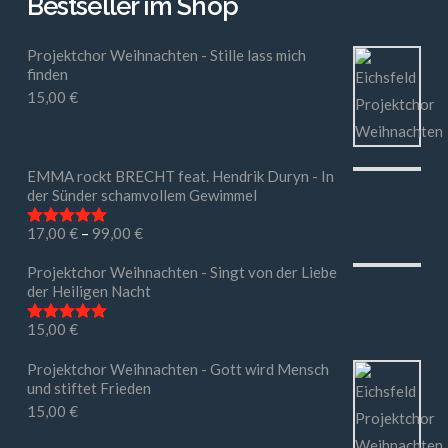
Bestseller im Shop
Projektchor Weihnachten - Stille lass mich
finden
15,00
€
EMMA rockt BRECHT feat. Hendrik Duryn - In
der Sünder schamvollem Gewimmel
17,00
€
–
99,00
€
Bewertet mit
5.00
von 5
Projektchor Weihnachten - Singt von der Liebe
der Heiligen Nacht
15,00
€
Bewertet mit
5.00
von 5
Projektchor Weihnachten - Gott wird Mensch
und stiftet Frieden
15,00
€