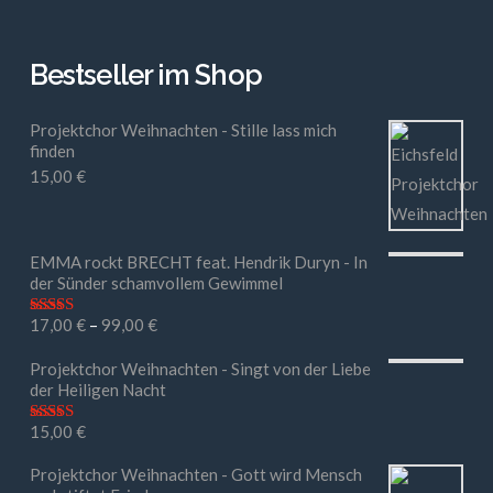
Bestseller im Shop
Projektchor Weihnachten - Stille lass mich
finden
15,00
€
EMMA rockt BRECHT feat. Hendrik Duryn - In
der Sünder schamvollem Gewimmel
17,00
€
–
99,00
€
Bewertet mit
5.00
von 5
Projektchor Weihnachten - Singt von der Liebe
der Heiligen Nacht
15,00
€
Bewertet mit
5.00
von 5
Projektchor Weihnachten - Gott wird Mensch