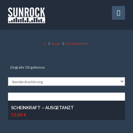
Nav
HOME
SHOP
SCHEINKRAFT
Zeigt alle 5 Ergebnisse
SCHEINKRAFT – AUSGETANZT
5.00
15,00
€