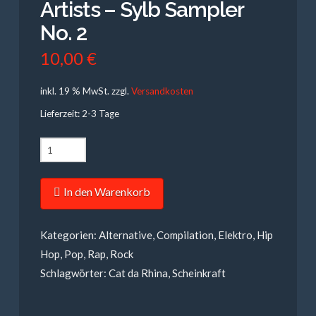
Artists – Sylb Sampler
No. 2
10,00
€
inkl. 19 % MwSt.
zzgl.
Versandkosten
Lieferzeit: 2-3 Tage
Cat
da
Rhina,
In den Warenkorb
Scheinkraft,
Various
Kategorien:
Alternative
,
Compilation
,
Elektro
,
Hip
Artists
Hop
,
Pop
,
Rap
,
Rock
-
Schlagwörter:
Cat da Rhina
,
Scheinkraft
Sylb
Sampler