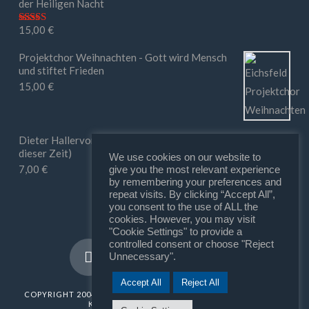
der Heiligen Nacht
15,00
€
Bewertet mit
5.00
von 5
Projektchor Weihnachten - Gott wird Mensch
und stiftet Frieden
15,00
€
Dieter Hallervorden - Ihr macht mir Mut (in
dieser Zeit)
We use cookies on our website to
7,00
€
give you the most relevant experience
by remembering your preferences and
repeat visits. By clicking “Accept All”,
you consent to the use of ALL the
cookies. However, you may visit
"Cookie Settings" to provide a
controlled consent or choose "Reject
Unnecessary".
Accept All
Reject All
COPYRIGHT 2004 - 2025
SUNROCK
///
MATTHIAS MÜLLER | FILM
KOMPONIST | SOUND DESIGNER