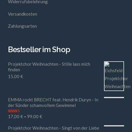
Widerrufsbelehrung
Versandkosten
Zahlungsarten
Bestseller im Shop
Projektchor Weihnachten - Stille lass mich
finden
15,00
€
EMMA rockt BRECHT feat. Hendrik Duryn - In
der Sünder schamvollem Gewimmel
17,00
€
–
99,00
€
Bewertet mit
5.00
von 5
Projektchor Weihnachten - Singt von der Liebe